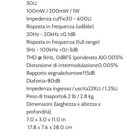
50Ω
100mW / 200mW / 1W
Impedenza cuffie
20 - 600Ω
Risposta in frequenza (udibile)
20Hz - 20kHz ±0.1dB
Risposta in frequenza (full range)
5Hz - 100kHz +0/-3dB
THD @ 1kHz, 0dBFS (ponderato A)
0.005%
Distorsione di intermodulazione
0.005%
Rapporto segnale/rumore
115dB
Diafonia
-80dB
Impedenza ingresso / uscita
22KΩ / 1.25Ω
Peso di trasporto
6.2 lb / 2.8 kg
Dimensioni (larghezza x altezza x
profondità)
7.0 x 3.0 x 11.0 in
17.8 x 7.6 x 28.0 cm