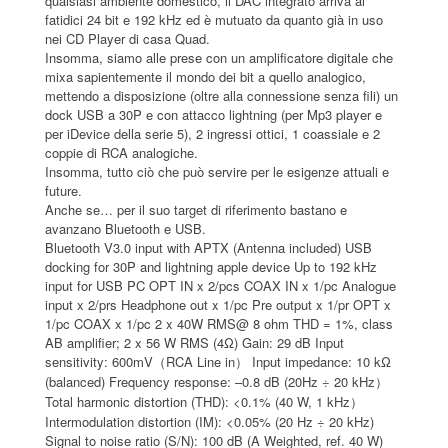
qualsiasi ambiente domestico, il DAC integrato arriva ai
fatidici 24 bit e 192 kHz ed è mutuato da quanto già in uso
nei CD Player di casa Quad.
Insomma, siamo alle prese con un amplificatore digitale che
mixa sapientemente il mondo dei bit a quello analogico,
mettendo a disposizione (oltre alla connessione senza fili) un
dock USB a 30P e con attacco lightning (per Mp3 player e
per iDevice della serie 5), 2 ingressi ottici, 1 coassiale e 2
coppie di RCA analogiche.
Insomma, tutto ciò che può servire per le esigenze attuali e
future.
Anche se… per il suo target di riferimento bastano e
avanzano Bluetooth e USB.
Bluetooth V3.0 input with APTX (Antenna included) USB
docking for 30P and lightning apple device Up to 192 kHz
input for USB PC OPT IN x 2/pcs COAX IN x 1/pc Analogue
input x 2/prs Headphone out x 1/pc Pre output x 1/pr OPT x
1/pc COAX x 1/pc 2 x 40W RMS@ 8 ohm THD = 1%, class
AB amplifier; 2 x 56 W RMS (4Ω) Gain: 29 dB Input
sensitivity: 600mV
RCA Line in
Input impedance: 10 kΩ
（
）
(balanced) Frequency response: –0.8 dB (20Hz ÷ 20 kHz
）
Total harmonic distortion (THD): <0.1% (40 W, 1 kHz
）
Intermodulation distortion (IM): <0.05% (20 Hz ÷ 20 kHz)
Signal to noise ratio (S/N): 100 dB (A Weighted, ref. 40 W)