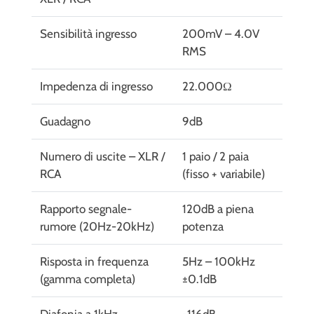
Sensibilità ingresso
200mV – 4.0V
RMS
Impedenza di ingresso
22.000Ω
Guadagno
9dB
Numero di uscite – XLR /
1 paio / 2 paia
RCA
(fisso + variabile)
Rapporto segnale-
120dB a piena
rumore (20Hz-20kHz)
potenza
Risposta in frequenza
5Hz – 100kHz
(gamma completa)
±0.1dB
Diafonia a 1kHz
-116dB