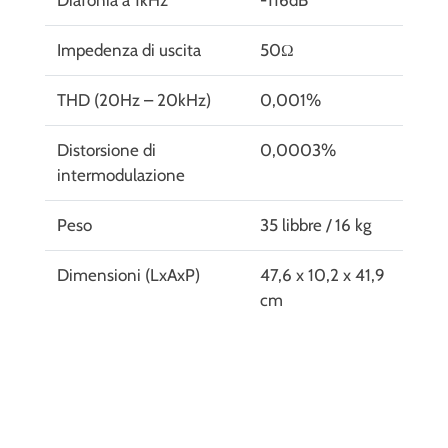
Impedenza di uscita
50Ω
THD (20Hz – 20kHz)
0,001%
Distorsione di
0,0003%
intermodulazione
Peso
35 libbre / 16 kg
Dimensioni (LxAxP)
47,6 x 10,2 x 41,9
cm