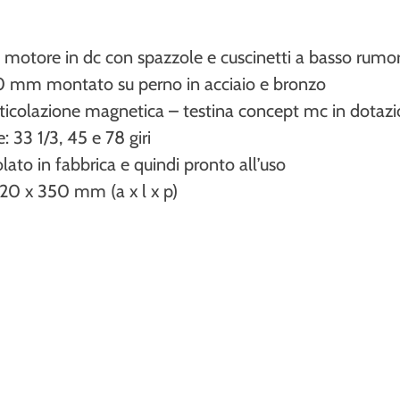
– motore in dc con spazzole e cuscinetti a basso rumo
0 mm montato su perno in acciaio e bronzo
rticolazione magnetica – testina concept mc in dotaz
: 33 1/3, 45 e 78 giri
olato in fabbrica e quindi pronto all’uso
20 x 350 mm (a x l x p)