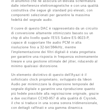
in alluminio che ne assicura un’elevata schermatura
dalle interferenze elettromagnetiche e con una qualità
costruttiva che segue gli standard più elevati, con
componenti selezionati per garantire la massima
fedeltà del segnale audio.
Il cuore di questo DAC è rappresentato da un circuito
di conversione altamente ottimizzato basato su un
chip di alto livello quale l'ESS Sabre ES-9023-P,
capace di supportare file audio PCM in alta
risoluzione fino a 32-bit/384kHz, mentre
l'implementazione dei filtri digitali è stata progettata
per garantire una risposta in frequenza estremamente
lineare e una gestione ottimale del jitter, riducendo al
minimo qualsiasi distorsione.
Un elemento distintivo di questo dell'Ayazi è il
sofisticato clock proprietario, sviluppato da Ideon
Audio per minimizzare la dispersione temporale del
segnale digitale e garantire una riproduzione quanto
più fedele possibile alla registrazione originale, grazie
a due oscillatori CCHD-957 di alta qualità di Crystek,
il che si traduce in una scena sonora tridimensionale,
con dettagli raffinati e una gamma dinamica