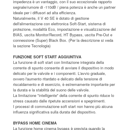
impedenza è un vantaggio, con il suo eccezionale rapporto
segnale/rumore di -110dB / piena potenza è anche un partner
ideale per i diffusori ad alta efficienza.
Naturalmente, il V 40 SE è dotato di gestione
dell'alimentazione con elettronica Soft-Start, sistema di
protezione, modalità Eco, impostazione e visualizzazione del
BIAS, uscita Monitor/Record, HT Bypass, uscita Pre-Out e
connessione (Super) Black Box. (Per la descrizione si veda
la sezione Tecnologia)
FUNZIONE SOFT START AGGIUNTIVA
La funzione di soft start con limitazione integrata della
corrente di spunto consente di avviare il dispositivo in modo
delicato per le valvole e i componenti. L'avvio graduale,
ovvero l'aumento ritardato e delicato della tensione di
riscaldamento e di esercizio, è estremamente importante per
la durata e la stabilità del suono delle valvole.
La limitazione "intelligente" della corrente di spunto riduce lo
stress causato dalle ripetute accensioni e spegnimenti.
I processi di commutazione soft start non hanno più alcuna
influenza significativa sulla durata del dispositivo.
BYPASS HOME CINEMA
La funzione home cinema bypass è prevista quando la