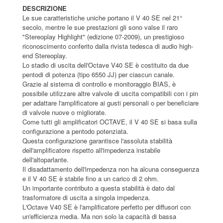
DESCRIZIONE
Le sue caratteristiche uniche portano il V 40 SE nel 21°
secolo, mentre le sue prestazioni gli sono valse il raro
"Stereoplay Highlight" (edizione 07-2009), un prestigioso
riconoscimento conferito dalla rivista tedesca di audio high-
end Stereoplay.
Lo stadio di uscita dell'Octave V40 SE è costituito da due
pentodi di potenza (tipo 6550 JJ) per ciascun canale.
Grazie al sistema di controllo e monitoraggio BIAS, è
possibile utilizzare altre valvole di uscita compatibili con i pin
per adattare l'amplificatore ai gusti personali o per beneficiare
di valvole nuove o migliorate.
Come tutti gli amplificatori OCTAVE, il V 40 SE si basa sulla
configurazione a pentodo potenziata.
Questa configurazione garantisce l'assoluta stabilità
dell'amplificatore rispetto all'impedenza instabile
dell'altoparlante.
Il disadattamento dell'impedenza non ha alcuna conseguenza
e il V 40 SE è stabile fino a un carico di 2 ohm.
Un importante contributo a questa stabilità è dato dal
trasformatore di uscita a singola impedenza.
L'Octave V40 SE è l'amplificatore perfetto per diffusori con
un'efficienza media. Ma non solo la capacità di bassa