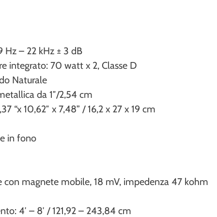
9 Hz – 22 kHz ± 3 dB
re integrato: 70 watt x 2, Classe D
ido Naturale
metallica da 1″/2,54 cm
,37 “x 10,62″ x 7,48” / 16,2 x 27 x 19 cm
e in fono
le con magnete mobile, 18 mV, impedenza 47 kohm
to: 4′ – 8′ / 121,92 – 243,84 cm