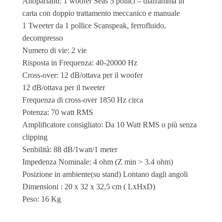
Altoparlanti: 1 woofer Seas 5 pollici – diaframma in
carta con doppio trattamento meccanico e manuale
1 Tweeter da 1 pollice Scanspeak, ferrofluido,
decompresso
Numero di vie: 2 vie
Risposta in Frequenza: 40-20000 Hz
Cross-over: 12 dB/ottava per il woofer
12 dB/ottava per il tweeter
Frequenza di cross-over 1850 Hz circa
Potenza: 70 watt RMS
Amplificatore consigliato: Da 10 Watt RMS o più senza
clipping
Senbilità: 88 dB/1watt/1 meter
Impedenza Nominale: 4 ohm (Z min > 3.4 ohm)
Posizione in ambiente(su stand) Lontano dagli angoli
Dimensioni : 20 x 32 x 32,5 cm ( LxHxD)
Peso: 16 Kg