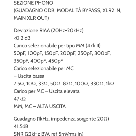
SEZIONE PHONO
(GUADAGNO 0DB, MODALITÀ BYPASS, XLR2 IN,
MAIN XLR OUT)
Deviazione RIAA (20Hz-20kHz)
<0,2 dB
Carico selezionabile per tipo MM (47k II)
50pF, 100pF, 150pF, 200pF, 250pF, 300pF,
350pF, 400pF, 450pF
Carico selezionabile per MC
– Uscita bassa
7.5Ω, 10Ω, 33Ω, 50Ω, 82Ω, 100Ω, 330Ω, 1kΩ
Carico per MC – Uscita elevata
47kΩ
MM, MC – ALTA USCITA
Guadagno (1kHz, impedenza sorgente 20Ω)
41.5dB
SNR (22kHz BW, ref 5mVrms in)