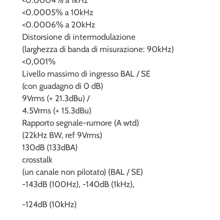
<0.0005% a 10kHz
<0.0006% a 20kHz
Distorsione di intermodulazione
(larghezza di banda di misurazione: 90kHz)
<0,001%
Livello massimo di ingresso BAL / SE
(con guadagno di 0 dB)
9Vrms (+ 21.3dBu) /
4.5Vrms (+ 15.3dBu)
Rapporto segnale-rumore (A wtd)
(22kHz BW, ref 9Vrms)
130dB (133dBA)
crosstalk
(un canale non pilotato) (BAL / SE)
-143dB (100Hz), -140dB (1kHz),
-124dB (10kHz)