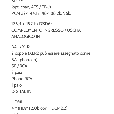
SPDIF
(opt, coax, AES / EBU)
PCM 32k, 44.1k, 48k, 88.2k, 96k,
176,4 k, 192 k / DSD64
COMPLEMENTO INGRESSO / USCITA
ANALOGICO IN
BAL / XLR
2 coppie (XLR2 può essere assegnato come
BAL phono in)
SE / RCA
2 paia
Phono RCA
1 paio
DIGITAL IN
HDMI
4 * (HDMI 2.0b con HDCP 2.2)