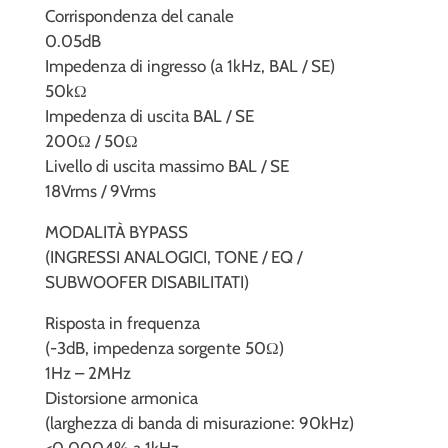
Corrispondenza del canale
0.05dB
Impedenza di ingresso (a 1kHz, BAL / SE)
50kΩ
Impedenza di uscita BAL / SE
200Ω / 50Ω
Livello di uscita massimo BAL / SE
18Vrms / 9Vrms
MODALITÀ BYPASS
(INGRESSI ANALOGICI, TONE / EQ /
SUBWOOFER DISABILITATI)
Risposta in frequenza
(-3dB, impedenza sorgente 50Ω)
1Hz – 2MHz
Distorsione armonica
(larghezza di banda di misurazione: 90kHz)
<0.0004% a 1kHz