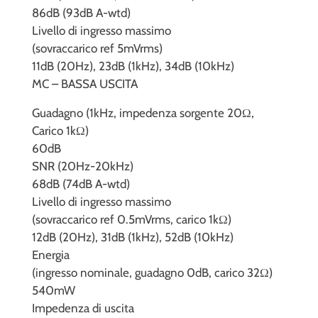
86dB (93dB A-wtd)
Livello di ingresso massimo
(sovraccarico ref 5mVrms)
11dB (20Hz), 23dB (1kHz), 34dB (10kHz)
MC – BASSA USCITA
Guadagno (1kHz, impedenza sorgente 20Ω,
Carico 1kΩ)
60dB
SNR (20Hz-20kHz)
68dB (74dB A-wtd)
Livello di ingresso massimo
(sovraccarico ref 0.5mVrms, carico 1kΩ)
12dB (20Hz), 31dB (1kHz), 52dB (10kHz)
Energia
(ingresso nominale, guadagno 0dB, carico 32Ω)
540mW
Impedenza di uscita