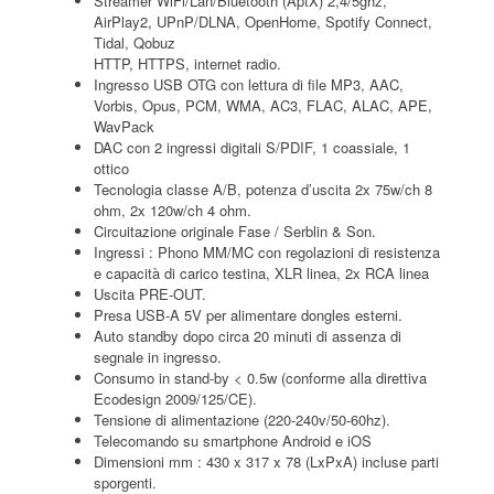
Streamer WiFi/Lan/Bluetooth (AptX) 2,4/5ghz,
AirPlay2, UPnP/DLNA, OpenHome, Spotify Connect,
Tidal, Qobuz
HTTP, HTTPS, internet radio.
Ingresso USB OTG con lettura di file MP3, AAC,
Vorbis, Opus, PCM, WMA, AC3, FLAC, ALAC, APE,
WavPack
DAC con 2 ingressi digitali S/PDIF, 1 coassiale, 1
ottico
Tecnologia classe A/B, potenza d’uscita 2x 75w/ch 8
ohm, 2x 120w/ch 4 ohm.
Circuitazione originale Fase / Serblin & Son.
Ingressi : Phono MM/MC con regolazioni di resistenza
e capacità di carico testina, XLR linea, 2x RCA linea
Uscita PRE-OUT.
Presa USB-A 5V per alimentare dongles esterni.
Auto standby dopo circa 20 minuti di assenza di
segnale in ingresso.
Consumo in stand-by < 0.5w (conforme alla direttiva
Ecodesign 2009/125/CE).
Tensione di alimentazione (220-240v/50-60hz).
Telecomando su smartphone Android e iOS
Dimensioni mm : 430 x 317 x 78 (LxPxA) incluse parti
sporgenti.