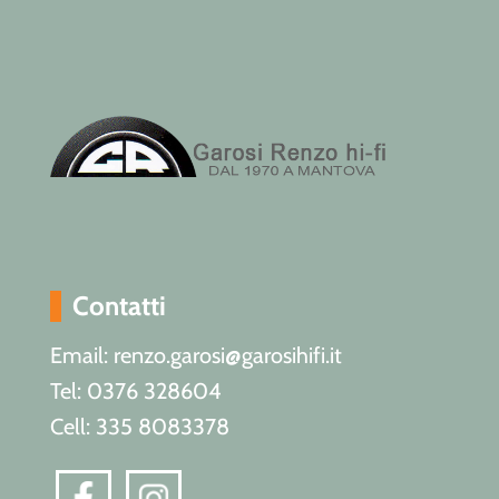
Contatti
Email: renzo.garosi@garosihifi.it
Tel: 0376 328604
Cell: 335 8083378