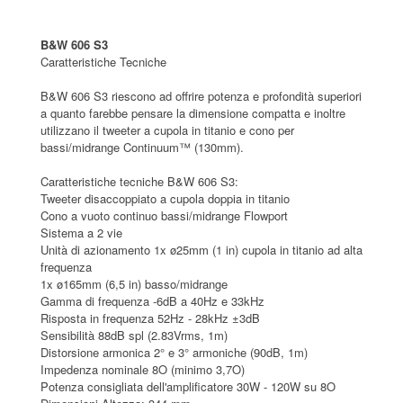
B&W 606 S3
Caratteristiche Tecniche
B&W 606 S3 riescono ad offrire potenza e profondità superiori
a quanto farebbe pensare la dimensione compatta e inoltre
utilizzano il tweeter a cupola in titanio e cono per
bassi/midrange Continuum™ (130mm).
Caratteristiche tecniche B&W 606 S3:
Tweeter disaccoppiato a cupola doppia in titanio
Cono a vuoto continuo bassi/midrange Flowport
Sistema a 2 vie
Unità di azionamento 1x ø25mm (1 in) cupola in titanio ad alta
frequenza
1x ø165mm (6,5 in) basso/midrange
Gamma di frequenza -6dB a 40Hz e 33kHz
Risposta in frequenza 52Hz - 28kHz ±3dB
Sensibilità 88dB spl (2.83Vrms, 1m)
Distorsione armonica 2° e 3° armoniche (90dB, 1m)
Impedenza nominale 8O (minimo 3,7O)
Potenza consigliata dell'amplificatore 30W - 120W su 8O