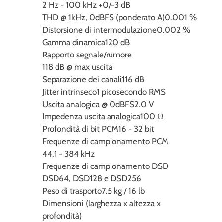
2 Hz - 100 kHz +0/-3 dB
THD @ 1kHz, 0dBFS (ponderato A)
0.001 %
Distorsione di intermodulazione
0.002 %
Gamma dinamica
120 dB
Rapporto segnale/rumore
118 dB @ max uscita
Separazione dei canali
116 dB
Jitter intrinseco
1 picosecondo RMS
Uscita analogica @ 0dBFS
2.0 V
Impedenza uscita analogica
100 Ω
Profondità di bit PCM
16 - 32 bit
Frequenze di campionamento PCM
44.1 - 384 kHz
Frequenze di campionamento DSD
DSD64, DSD128 e DSD256
Peso di trasporto
7.5 kg / 16 lb
Dimensioni (larghezza x altezza x
profondità)