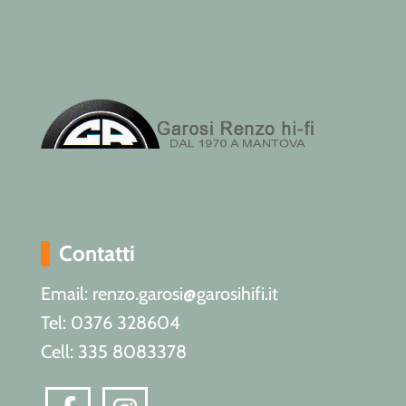
Contatti
Email: renzo.garosi@garosihifi.it
Tel: 0376 328604
Cell: 335 8083378