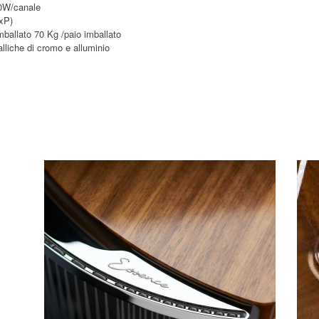
20W/canale
xP)
mballato 70 Kg /paio imballato
alliche di cromo e alluminio