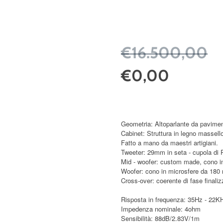
€16.500,00
€0,00
Geometria: Altoparlante da pavimen
Cabinet: Struttura in legno massello
Fatto a mano da maestri artigiani.
Tweeter: 29mm in seta - cupola di R
Mid - woofer: custom made, cono in 
Woofer: cono in microsfere da 180 
Cross-over: coerente di fase finali
Risposta in frequenza: 35Hz - 22K
Impedenza nominale: 4ohm
Sensibilità: 88dB/2.83V/1m