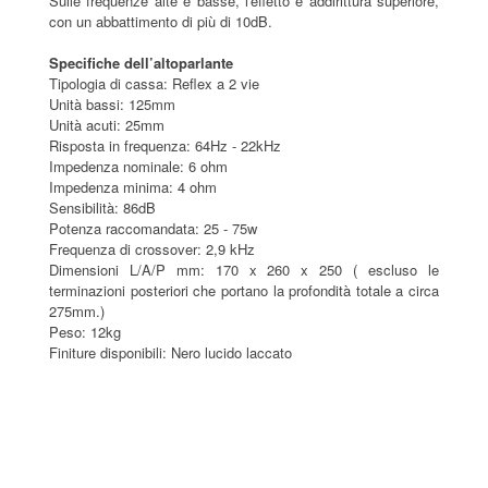
Sulle frequenze alte e basse, l'effetto è addirittura superiore,
con un abbattimento di più di 10dB.
Specifiche dell’altoparlante
Tipologia di cassa: Reflex a 2 vie
Unità bassi: 125mm
Unità acuti: 25mm
Risposta in frequenza: 64Hz - 22kHz
Impedenza nominale: 6 ohm
Impedenza minima: 4 ohm
Sensibilità: 86dB
Potenza raccomandata: 25 - 75w
Frequenza di crossover: 2,9 kHz
Dimensioni L/A/P mm: 170 x 260 x 250 ( escluso le
terminazioni posteriori che portano la profondità totale a circa
275mm.)
Peso: 12kg
Finiture disponibili: Nero lucido laccato