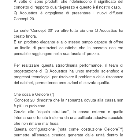
A volte ci sono prodotti che ridefiniscono il significato del
concetto di rapporto qualità-prezzo e questo è il nostro caso.
Q Acoustics è orgogliosa di presentare i nuovi diffusori
Concept 20.
La serie “Concept 20” va oltre tutto ciò che Q Acoustics ha
creato finora.
È un prodotto elegante e allo stesso tempo capace di offrire
un livello di prestazioni acustiche che in passato non era
pensabile raggiungere nella sua fascia di prezzo.
Per realizzare questa straordinaria performance, il team di
progettazione di Q Acoustics ha unito metodo scientifico e
progressi tecnologici per risolvere il problema della risonanza
del cabinet, permettendo prestazioni di elevata qualità.
Che cosa è Gelcore (*)
'Concept 20' dimostra che la risonanza dovuta alla cassa non
è più un problema.
Grazie alla “doppia struttura”, la cassa esterna e quella
interna sono tenute insieme da una pellicola adesiva speciale
che non rimane mai fissa.
Questa configurazione (nota come costruzione Gelcore™)
permette all’energia cinetica generata dalle unità dentro la