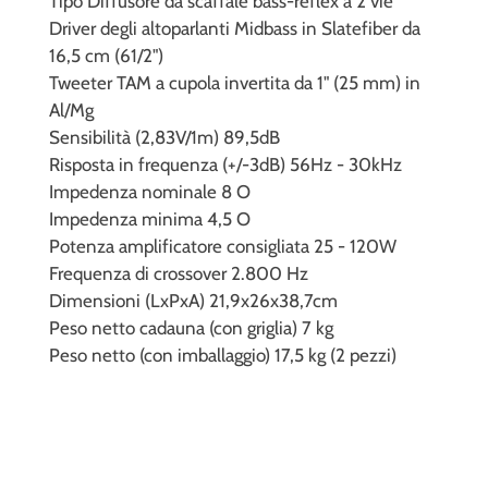
Tipo Diffusore da scaffale bass-reflex a 2 vie
Driver degli altoparlanti Midbass in Slatefiber da
16,5 cm (61/2")
Tweeter TAM a cupola invertita da 1" (25 mm) in
Al/Mg
Sensibilità (2,83V/1m) 89,5dB
Risposta in frequenza (+/-3dB) 56Hz - 30kHz
Impedenza nominale 8 O
Impedenza minima 4,5 O
Potenza amplificatore consigliata 25 - 120W
Frequenza di crossover 2.800 Hz
Dimensioni (LxPxA) 21,9x26x38,7cm
Peso netto cadauna (con griglia) 7 kg
Peso netto (con imballaggio) 17,5 kg (2 pezzi)