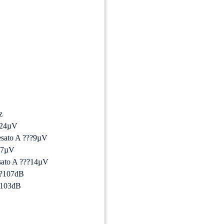
z
??24µV
esato A ???9µV
?37µV
esato A ???14µV
???107dB
??103dB