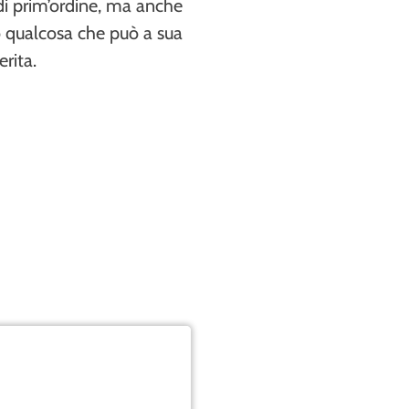
i prim’ordine, ma anche
o qualcosa che può a sua
rita.