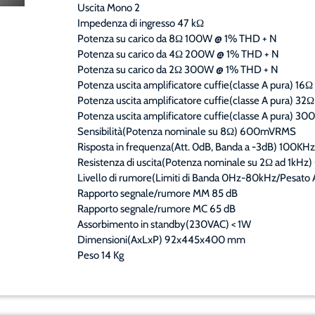
Uscita Mono 2
Impedenza di ingresso 47 kΩ
Potenza su carico da 8Ω 100W @ 1% THD + N
Potenza su carico da 4Ω 200W @ 1% THD + N
Potenza su carico da 2Ω 300W @ 1% THD + N
Potenza uscita amplificatore cuffie(classe A pura) 
Potenza uscita amplificatore cuffie(classe A pura) 32
Potenza uscita amplificatore cuffie(classe A pura) 
Sensibilità(Potenza nominale su 8Ω) 600mVRMS
Risposta in frequenza(Att. 0dB, Banda a -3dB) 100KHz
Resistenza di uscita(Potenza nominale su 2Ω ad 1kHz)
Livello di rumore(Limiti di Banda 0Hz-80kHz/Pesat
Rapporto segnale/rumore MM 85 dB
Rapporto segnale/rumore MC 65 dB
Assorbimento in standby(230VAC) < 1W
Dimensioni(AxLxP) 92x445x400 mm
Peso 14 Kg