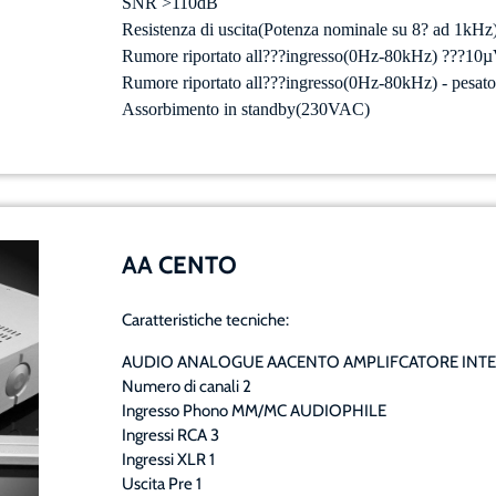
SNR >110dB
Resistenza di uscita(Potenza nominale su 8? ad 1kHz
Rumore riportato all???ingresso(0Hz-80kHz) ???10
Rumore riportato all???ingresso(0Hz-80kHz) - pesat
Assorbimento in standby(230VAC)
AA CENTO
Caratteristiche tecniche:
AUDIO ANALOGUE AACENTO AMPLIFCATORE INT
Numero di canali 2
Ingresso Phono MM/MC AUDIOPHILE
Ingressi RCA 3
Ingressi XLR 1
Uscita Pre 1