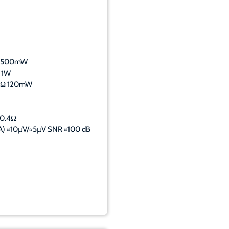
16Ω 500mW
Ω 1W
300Ω 120mW
 0.4Ω
o A) ≈10µV/≈5µV SNR ≈100 dB