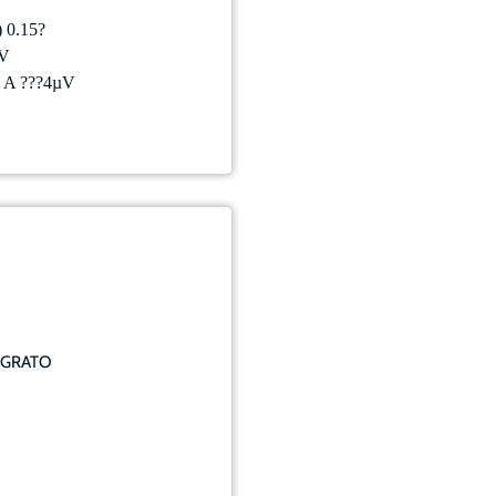
) 0.15?
µV
o A ???4µV
EGRATO