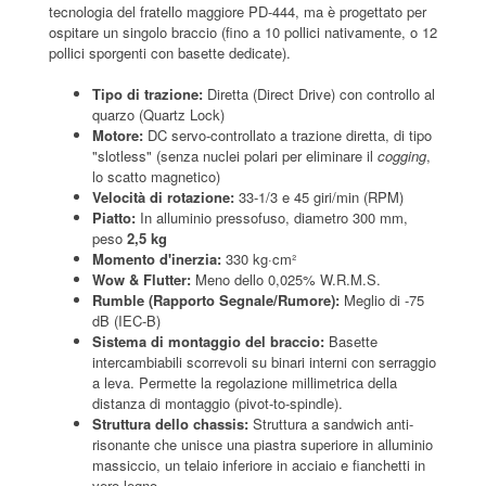
tecnologia del fratello maggiore PD-444, ma è progettato per
ospitare un singolo braccio (fino a 10 pollici nativamente, o 12
pollici sporgenti con basette dedicate).
Tipo di trazione:
Diretta (Direct Drive) con controllo al
quarzo (Quartz Lock)
Motore:
DC servo-controllato a trazione diretta, di tipo
"slotless" (senza nuclei polari per eliminare il
cogging
,
lo scatto magnetico)
Velocità di rotazione:
33-1/3 e 45 giri/min (RPM)
Piatto:
In alluminio pressofuso, diametro 300 mm,
peso
2,5 kg
Momento d'inerzia:
330 kg·cm²
Wow & Flutter:
Meno dello 0,025% W.R.M.S.
Rumble (Rapporto Segnale/Rumore):
Meglio di -75
dB (IEC-B)
Sistema di montaggio del braccio:
Basette
intercambiabili scorrevoli su binari interni con serraggio
a leva. Permette la regolazione millimetrica della
distanza di montaggio (pivot-to-spindle).
Struttura dello chassis:
Struttura a sandwich anti-
risonante che unisce una piastra superiore in alluminio
massiccio, un telaio inferiore in acciaio e fianchetti in
vero legno.