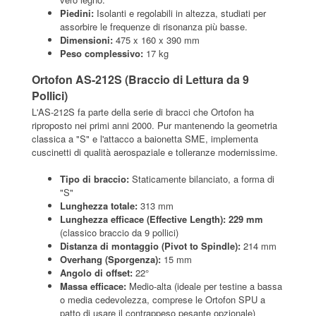
Piedini:
Isolanti e regolabili in altezza, studiati per
assorbire le frequenze di risonanza più basse.
Dimensioni:
475 x 160 x 390 mm
Peso complessivo:
17 kg
Ortofon AS-212S (Braccio di Lettura da 9
Pollici)
L'AS-212S fa parte della serie di bracci che Ortofon ha
riproposto nei primi anni 2000. Pur mantenendo la geometria
classica a "S" e l'attacco a baionetta SME, implementa
cuscinetti di qualità aerospaziale e tolleranze modernissime.
Tipo di braccio:
Staticamente bilanciato, a forma di
"S"
Lunghezza totale:
313 mm
Lunghezza efficace (Effective Length):
229 mm
(classico braccio da 9 pollici)
Distanza di montaggio (Pivot to Spindle):
214 mm
Overhang (Sporgenza):
15 mm
Angolo di offset:
22°
Massa efficace:
Medio-alta (ideale per testine a bassa
o media cedevolezza, comprese le Ortofon SPU a
patto di usare il contrappeso pesante opzionale)