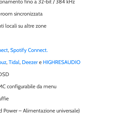
onamento fino a 32-bit / 384 kHz
-room sincronizzata
i locali su altre zone
nect
,
Spotify Connect.
buz
,
Tidal
,
Deezer
e
HIGHRESAUDIO
DSD
C configurabile da menu
uffie
Power – Alimentazione universale)