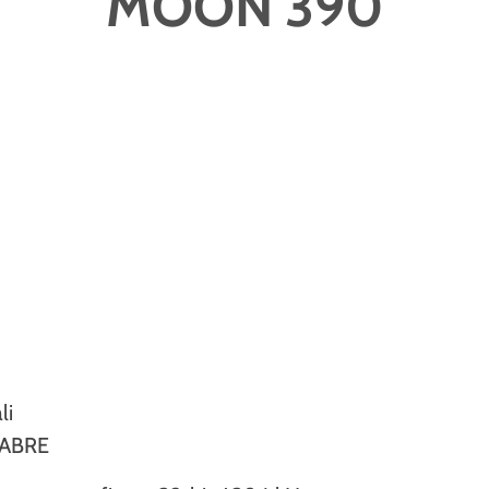
MOON 390
li
SABRE