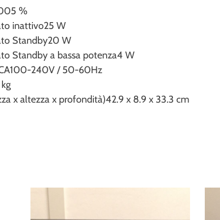
005 %
to inattivo
25 W
ato Standby
20 W
ato Standby a bassa potenza
4 W
 CA
100-240V / 50-60Hz
 kg
za x altezza x profondità)
42.9 x 8.9 x 33.3 cm