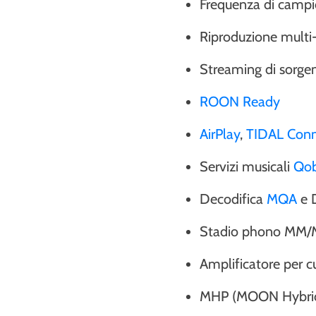
Frequenza di campi
Riproduzione multi
Streaming di sorgent
ROON Ready
AirPlay
,
TIDAL Con
Servizi musicali
Qo
Decodifica
MQA
e 
Stadio phono MM/M
Amplificatore per c
MHP (MOON Hybrid 