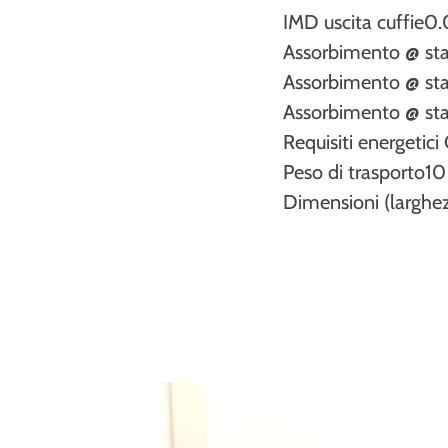
IMD uscita cuffie
0.
Assorbimento @ sta
Assorbimento @ st
Assorbimento @ st
Requisiti energetici
Peso di trasporto
10
Dimensioni (larghez