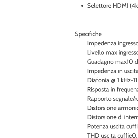
Selettore HDMI (4k
Specifiche
Impedenza ingresso
Livello max ingress
Guadagno max
10 
Impedenza in uscit
Diafonia @ 1 kHz
-1
Risposta in frequen
Rapporto segnale/
Distorsione armoni
Distorsione di inte
Potenza uscita cuf
THD uscita cuffie
0