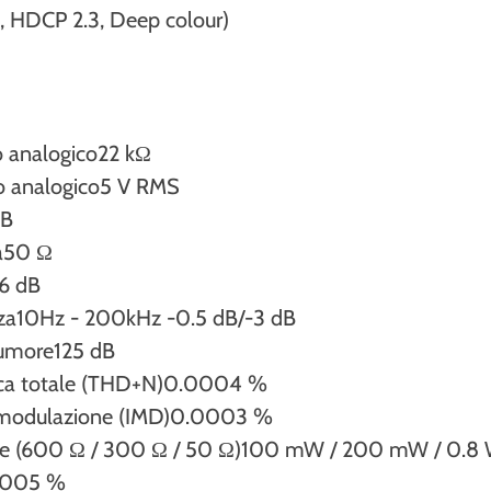
, HDCP 2.3, Deep colour)
 analogico
22 kΩ
o analogico
5 V RMS
dB
a
50 Ω
16 dB
za
10Hz - 200kHz -0.5 dB/-3 dB
rumore
125 dB
ca totale (THD+N)
0.0004 %
rmodulazione (IMD)
0.0003 %
fie (600 Ω / 300 Ω / 50 Ω)
100 mW / 200 mW / 0.8
.005 %