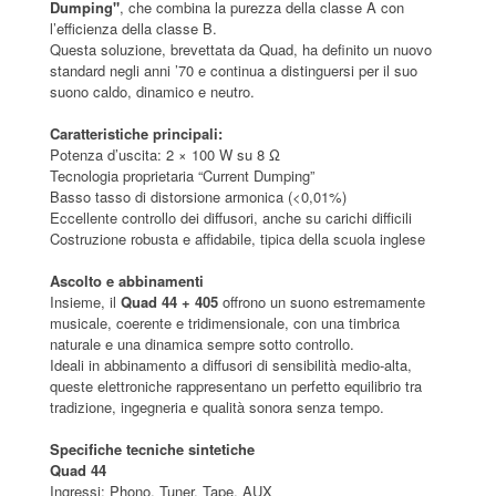
Dumping"
, che combina la purezza della classe A con
l’efficienza della classe B.
Questa soluzione, brevettata da Quad, ha definito un nuovo
standard negli anni ’70 e continua a distinguersi per il suo
suono caldo, dinamico e neutro.
Caratteristiche principali:
Potenza d’uscita: 2 × 100 W su 8 Ω
Tecnologia proprietaria “Current Dumping”
Basso tasso di distorsione armonica (<0,01%)
Eccellente controllo dei diffusori, anche su carichi difficili
Costruzione robusta e affidabile, tipica della scuola inglese
Ascolto e abbinamenti
Insieme, il
Quad 44 + 405
offrono un suono estremamente
musicale, coerente e tridimensionale, con una timbrica
naturale e una dinamica sempre sotto controllo.
Ideali in abbinamento a diffusori di sensibilità medio-alta,
queste elettroniche rappresentano un perfetto equilibrio tra
tradizione, ingegneria e qualità sonora senza tempo.
Specifiche tecniche sintetiche
Quad 44
Ingressi: Phono, Tuner, Tape, AUX