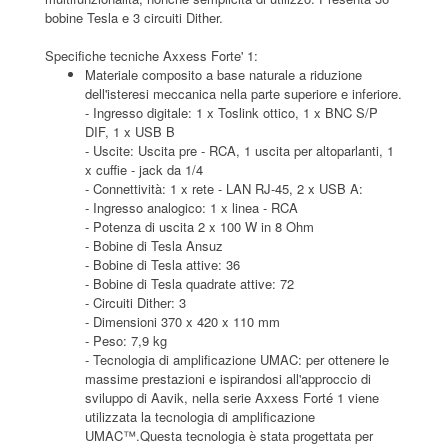
bobine Tesla e 3 circuiti Dither.
Specifiche tecniche Axxess Forte' 1:
Materiale composito a base naturale a riduzione
dell'isteresi meccanica nella parte superiore e inferiore.
- Ingresso digitale: 1 x Toslink ottico, 1 x BNC S/P
DIF, 1 x USB B
- Uscite: Uscita pre - RCA, 1 uscita per altoparlanti, 1
x cuffie - jack da 1/4
- Connettività: 1 x rete - LAN RJ-45, 2 x USB A:
- Ingresso analogico: 1 x linea - RCA
- Potenza di uscita 2 x 100 W in 8 Ohm
- Bobine di Tesla Ansuz
- Bobine di Tesla attive: 36
- Bobine di Tesla quadrate attive: 72
- Circuiti Dither: 3
- Dimensioni 370 x 420 x 110 mm
- Peso: 7,9 kg
- Tecnologia di amplificazione UMAC: per ottenere le
massime prestazioni e ispirandosi all'approccio di
sviluppo di Aavik, nella serie Axxess Forté 1 viene
utilizzata la tecnologia di amplificazione
UMAC™.Questa tecnologia è stata progettata per