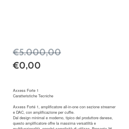
€5.000,00
€0,00
Axxess Forte 1
Caratteristiche Tecniche
Axxess Forté 1, amplificatore all-in-one con sezione streamer
e DAC, con amplificazione per cuffie.
Dal design minimal e moderno, tipico del produttore danese,
questo amplificatore offre la massima versatilità e
multifunzionalità, nonché semplicità di utilizzo. Presenta 36