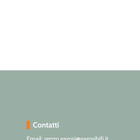
Contatti
Email: renzo.garosi@garosihifi.it