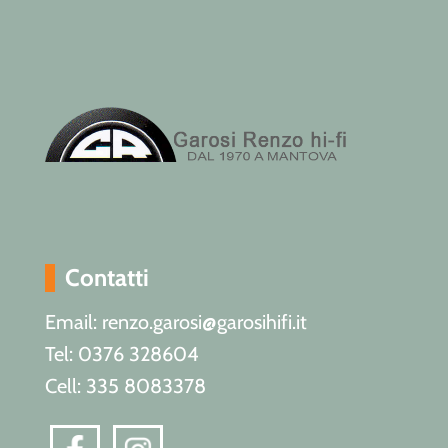
Contatti
Email: renzo.garosi@garosihifi.it
Tel: 0376 328604
Cell: 335 8083378