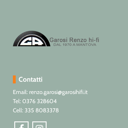
Contatti
Email: renzo.garosi@garosihifi.it
Tel: 0376 328604
Cell: 335 8083378