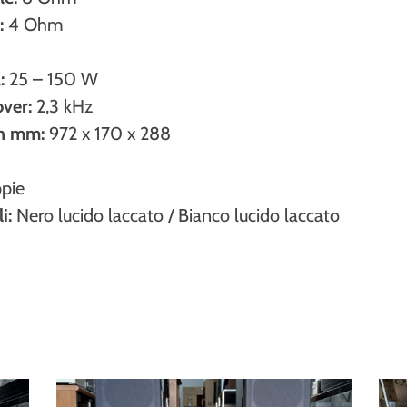
:
4 Ohm
:
25 – 150 W
over:
2,3 kHz
in mm:
972 x 170 x 288
pie
i:
Nero lucido laccato / Bianco lucido laccato