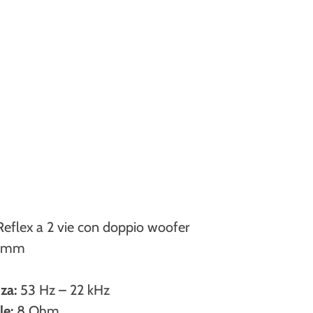
eflex a 2 vie con doppio woofer
5 mm
m
za:
53 Hz – 22 kHz
e:
8 Ohm