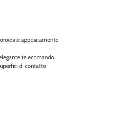
toroidale appositamente
n elegante telecomando.
superfici di contatto