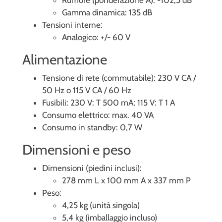
Gamma dinamica: 135 dB
Tensioni interne:
Analogico: +/- 60 V
Alimentazione
Tensione di rete (commutabile): 230 V CA /
50 Hz o 115 V CA / 60 Hz
Fusibili: 230 V: T 500 mA; 115 V: T 1 A
Consumo elettrico: max. 40 VA
Consumo in standby: 0,7 W
Dimensioni e peso
Dimensioni (piedini inclusi):
278 mm L x 100 mm A x 337 mm P
Peso:
4,25 kg (unità singola)
5,4 kg (imballaggio incluso)