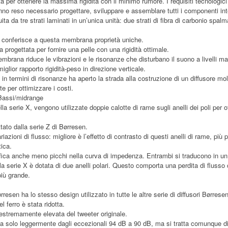
per ottenere la massima rigidità con il minimo rumore. I requisiti tecnologici 
no reso necessario progettare, sviluppare e assemblare tutti i componenti in
a da tre strati laminati in un’unica unità: due strati di fibra di carbonio spalm
i conferisce a questa membrana proprietà uniche.
a progettata per fornire una pelle con una rigidità ottimale.
mbrana riduce le vibrazioni e le risonanze che disturbano il suono a livelli ma
iglior rapporto rigidità-peso in direzione verticale.
in termini di risonanze ha aperto la strada alla costruzione di un diffusore mo
te per ottimizzare i costi.
 Bassi/midrange
a serie X, vengono utilizzate doppie calotte di rame sugli anelli dei poli per 
ttato dalla serie Z di Børresen.
iazioni di flusso: migliore è l’effetto di contrasto di questi anelli di rame, più 
tica.
ifica anche meno picchi nella curva di impedenza. Entrambi si traducono in un 
 la serie X è dotata di due anelli polari. Questo comporta una perdita di flusso
iù grande.
ørresen ha lo stesso design utilizzato in tutte le altre serie di diffusori Børrese
l ferro è stata ridotta.
a estremamente elevata del tweeter originale.
a solo leggermente dagli eccezionali 94 dB a 90 dB, ma si tratta comunque di 