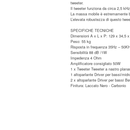
tweeter.
Il tweeter funziona da circa 2,5 kH
La massa mobile è estremamente b
L’elevata robustezza di questo tweet
SPECIFICHE TECNICHE
Dimensioni A x L x P: 129 x 34,5 
Peso: 55 kg
Risposta in frequenza 35Hz – 50K
Sensibilità 88 dB /1W
Impedenza 4 Ohm
Amplificatore consigliato 50W
1 x Tweeter Tweeter a nastro plana
1 altoparlante Driver per bassi/midr
2 x altoparlante Driver per bassi Bør
Finitura: Laccato Nero - Carbonio