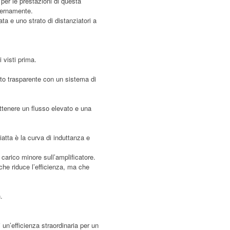
per le prestazioni di questa
ternamente.
ata e uno strato di distanziatori a
i visti prima.
lto trasparente con un sistema di
ottenere un flusso elevato e una
piatta è la curva di induttanza e
carico minore sull’amplificatore.
 che riduce l’efficienza, ma che
n.
un’efficienza straordinaria per un