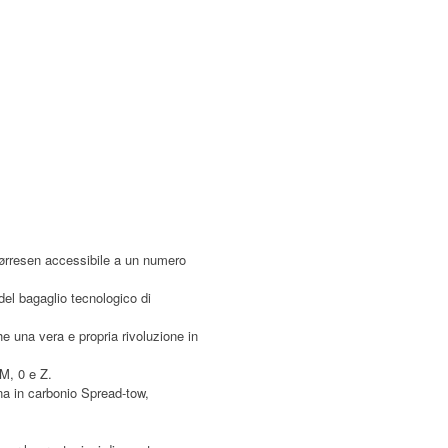
 Børresen accessibile a un numero
 del bagaglio tecnologico di
e una vera e propria rivoluzione in
 M, 0 e Z.
na in carbonio Spread-tow,