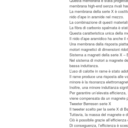
Questa membrana è stata progettata 
membrana high-end senza rivali han
La membrana della serie X è costituit
nido d’ape in aramide nel mezzo.
La combinazione di questi material
La fibra di carbonio spalmata è stat
Questa caratteristica unica della me
Il nido d’ape aramidico ha anche il m
Una membrana dalla risposta piatta 
motori magnetici di dimensioni ridot
Sistema a magneti della serie X –
Nel sistema di motori a magnete dell
bassa induttanza.
L’uso di calotte in rame è stato ado
Il rame produce una risposta alle var
minore è la risonanza elettromagne
Inoltre, una minore induttanza sign
Per garantire un’elevata efficienza,
viene compensata da un magnete p
Tweeter Børresen serie X
Il tweeter scelto per la serie X di B
Tuttavia, la massa del magnete e de
Ciò è possibile grazie all’efficienz
Di conseguenza, l’efficienza è sces