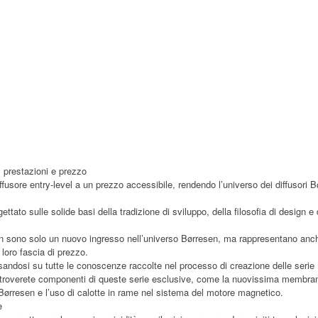
à, prestazioni e prezzo
fusore entry-level a un prezzo accessibile, rendendo l’universo dei diffusori
ettato sulle solide basi della tradizione di sviluppo, della filosofia di design e
non sono solo un nuovo ingresso nell’universo Børresen, ma rappresentano anch
a loro fascia di prezzo.
basandosi su tutte le conoscenze raccolte nel processo di creazione delle serie
 X troverete componenti di queste serie esclusive, come la nuovissima membra
Børresen e l’uso di calotte in rame nel sistema del motore magnetico.
e