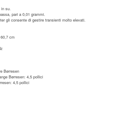
z in su.
assa, pari a 0,01 grammi.
er gli consente di gestire transienti molto elevati.
x 60,7 cm
Hz
re Børresen
ange Børresen: 4,5 pollici
resen: 4,5 pollici