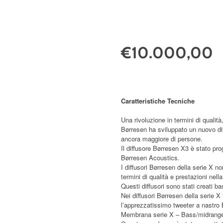
€10.000,00
Caratteristiche Tecniche
Una rivoluzione in termini di qualit
Børresen ha sviluppato un nuovo dif
ancora maggiore di persone.
Il diffusore Børresen X3 è stato prog
Børresen Acoustics.
I diffusori Børresen della serie X 
termini di qualità e prestazioni nell
Questi diffusori sono stati creati 
Nei diffusori Børresen della serie
l’apprezzatissimo tweeter a nastro 
Membrana serie X – Bass/midrang