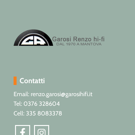
Contatti
Email: renzo.garosi@garosihifi.it
Tel: 0376 328604
Cell: 335 8083378