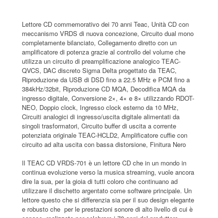
Lettore CD commemorativo dei 70 anni Teac, Unità CD con
meccanismo VRDS di nuova concezione, Circuito dual mono
completamente bilanciato, Collegamento diretto con un
amplificatore di potenza grazie al controllo del volume che
utilizza un circuito di preamplificazione analogico TEAC-
QVCS, DAC discreto Sigma Delta progettato da TEAC,
Riproduzione da USB di DSD fino a 22.5 MHz e PCM fino a
384kHz/32bit, Riproduzione CD MQA, Decodifica MQA da
ingresso digitale, Conversione 2×, 4× e 8× utilizzando RDOT-
NEO, Doppio clock, Ingresso clock esterno da 10 MHz,
Circuiti analogici di ingresso/uscita digitale alimentati da
singoli trasformatori, Circuito buffer di uscita a corrente
potenziata originale TEAC-HCLD2, Amplificatore cuffie con
circuito ad alta uscita con bassa distorsione, Finitura Nero
Il TEAC CD VRDS-701 è un lettore CD che in un mondo in
continua evoluzione verso la musica streaming, vuole ancora
dire la sua, per la gioia di tutti coloro che continuano ad
utilizzare il dischetto argentato come software principale. Un
lettore questo che si differenzia sia per il suo design elegante
e robusto che per le prestazioni sonore di alto livello di cui è