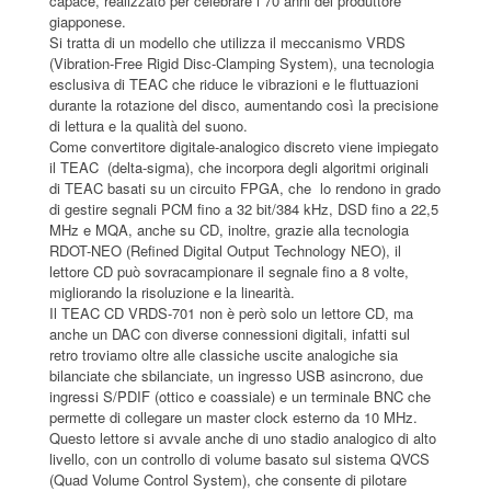
capace, realizzato per celebrare i 70 anni del produttore
giapponese.
Si tratta di un modello che utilizza il meccanismo VRDS
(Vibration-Free Rigid Disc-Clamping System), una tecnologia
esclusiva di TEAC che riduce le vibrazioni e le fluttuazioni
durante la rotazione del disco, aumentando così la precisione
di lettura e la qualità del suono.
Come convertitore digitale-analogico discreto viene impiegato
il TEAC (delta-sigma), che incorpora degli algoritmi originali
di TEAC basati su un circuito FPGA, che lo rendono in grado
di gestire segnali PCM fino a 32 bit/384 kHz, DSD fino a 22,5
MHz e MQA, anche su CD, inoltre, grazie alla tecnologia
RDOT-NEO (Refined Digital Output Technology NEO), il
lettore CD può sovracampionare il segnale fino a 8 volte,
migliorando la risoluzione e la linearità.
Il TEAC CD VRDS-701 non è però solo un lettore CD, ma
anche un DAC con diverse connessioni digitali, infatti sul
retro troviamo oltre alle classiche uscite analogiche sia
bilanciate che sbilanciate, un ingresso USB asincrono, due
ingressi S/PDIF (ottico e coassiale) e un terminale BNC che
permette di collegare un master clock esterno da 10 MHz.
Questo lettore si avvale anche di uno stadio analogico di alto
livello, con un controllo di volume basato sul sistema QVCS
(Quad Volume Control System), che consente di pilotare