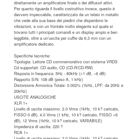
direttamente un amplificatore finale o dei diffusori attivi.
Per quanto riguarda il livello costruttivo invece, questo è
davvero impeccabile, caratterizzato da un telaio in metallo
che vede alla sua base dei piedini che disperdono le
vibrazioni, e con un frontale molto elegante sul quale si
trovano tutti i principali comandi e un display ampio e ben
leggibile, oltre a un’uscita per cuffie da 6,3 mm con un
amplificatore dedicato.
Specifiche tecniche:
Tipologia: Lettore CD commemorativo con sistema VRDS
Cd supportati: CD audio, CD (CD-R/CD-RW)
Risposta in frequenza: 5Hz - 80kHz (+1 dB, –6 dB)
Rapporto S/N: 108 dB (peso A, 1 kHz)
Distorsione Armonica Totale: 0.002% (1kHz, LPF: da 20Hz a
20kHz)
USCITE ANALOGICHE
XLR 1×
Livello di uscita massimo: 2.0 Vrms (1kHz, 10 k? caricato,
FISSO 0 dB), 4.0 Vrms (1 kHz, 10 k? caricato, FISSO +6
dB), 12 Vrms (1kHz, 10 k? caricato, VARIABILE)
Impedenza di uscita: 220 ?
RCA 1×
Livello di uscita massimo: 2.0 Vrms (1kHz, 10 k? caricato,