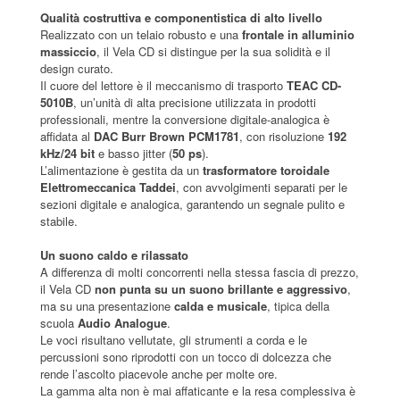
Qualità costruttiva e componentistica di alto livello
Realizzato con un telaio robusto e una
frontale in alluminio
massiccio
, il Vela CD si distingue per la sua solidità e il
design curato.
Il cuore del lettore è il meccanismo di trasporto
TEAC CD-
5010B
, un’unità di alta precisione utilizzata in prodotti
professionali, mentre la conversione digitale-analogica è
affidata al
DAC Burr Brown PCM1781
, con risoluzione
192
kHz/24 bit
e basso jitter (
50 ps
).
L’alimentazione è gestita da un
trasformatore toroidale
Elettromeccanica Taddei
, con avvolgimenti separati per le
sezioni digitale e analogica, garantendo un segnale pulito e
stabile.
Un suono caldo e rilassato
A differenza di molti concorrenti nella stessa fascia di prezzo,
il Vela CD
non punta su un suono brillante e aggressivo
,
ma su una presentazione
calda e musicale
, tipica della
scuola
Audio Analogue
.
Le voci risultano vellutate, gli strumenti a corda e le
percussioni sono riprodotti con un tocco di dolcezza che
rende l’ascolto piacevole anche per molte ore.
La gamma alta non è mai affaticante e la resa complessiva è