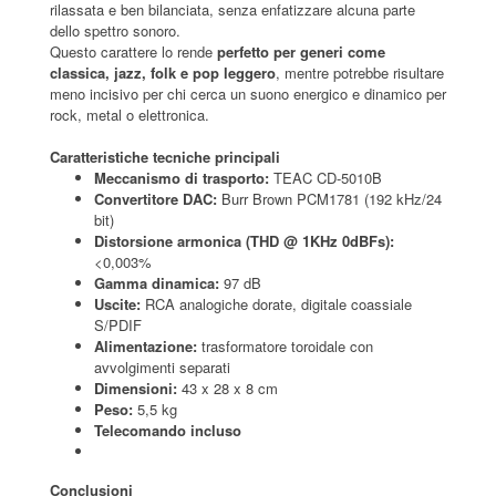
rilassata e ben bilanciata, senza enfatizzare alcuna parte
dello spettro sonoro.
Questo carattere lo rende
perfetto per generi come
classica, jazz, folk e pop leggero
, mentre potrebbe risultare
meno incisivo per chi cerca un suono energico e dinamico per
rock, metal o elettronica.
Caratteristiche tecniche principali
Meccanismo di trasporto:
TEAC CD-5010B
Convertitore DAC:
Burr Brown PCM1781 (192 kHz/24
bit)
Distorsione armonica (THD @ 1KHz 0dBFs):
<0,003%
Gamma dinamica:
97 dB
Uscite:
RCA analogiche dorate, digitale coassiale
S/PDIF
Alimentazione:
trasformatore toroidale con
avvolgimenti separati
Dimensioni:
43 x 28 x 8 cm
Peso:
5,5 kg
Telecomando incluso
Conclusioni