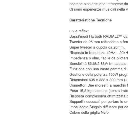
ricerche pionieristiche intraprese d
Ci sono esperienze musicali nella v
Caratteristiche Tecniche
3 vie reflex:
Bassi/medi Harbeth RADIAL2™ d
Tweeter da 25 mm raffreddato a ferr
SuperTweeter a cupola da 20mm.
Risposta in frequenza 40Hz – 20kHz,
Impedenza 6 ohm, facile da pilotar
Sensibilità 86dB/2.83V/1m assiale
Funziona con una vasta gamma di a
Gestione della potenza 150W pro
Dimensioni 635 x 322 x 300 mm (+1
Connettori Due morsetti a marchio
Peso 15,8 kg ciascuno (senza imba
Risposta complessiva ottimizzata pe
Supporti necessari per portare le or
Imballaggio Singolo diffusore per ca
Colore della griglia Nero