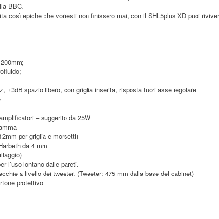
alla BBC.
ita così epiche che vorresti non finissero mai, con il SHL5plus XD puoi riviver
a 200mm;
ofluido;
 ±3dB spazio libero, con griglia inserita, risposta fuori asse regolare
e
mplificatori – suggerito da 25W
gramma
2mm per griglia e morsetti)
 Harbeth da 4 mm
llaggio)
r l’uso lontano dalle pareti.
ecchie a livello dei tweeter. (Tweeter: 475 mm dalla base del cabinet)
rtone protettivo