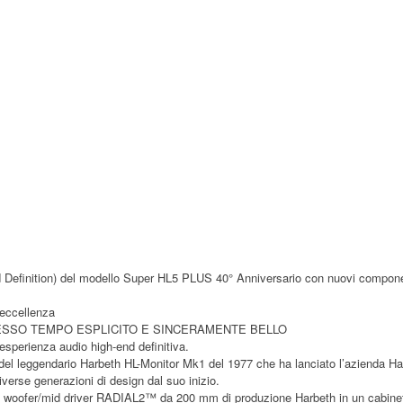
Definition) del modello Super HL5 PLUS 40° Anniversario con nuovi componen
 eccellenza
ESSO TEMPO ESPLICITO E SINCERAMENTE BELLO
 l’esperienza audio high-end definitiva.
 del leggendario Harbeth HL-Monitor Mk1 del 1977 che ha lanciato l’azienda H
iverse generazioni di design dal suo inizio.
al woofer/mid driver RADIAL2™ da 200 mm di produzione Harbeth in un cabine