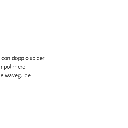
 con doppio spider
in polimero
a e waveguide