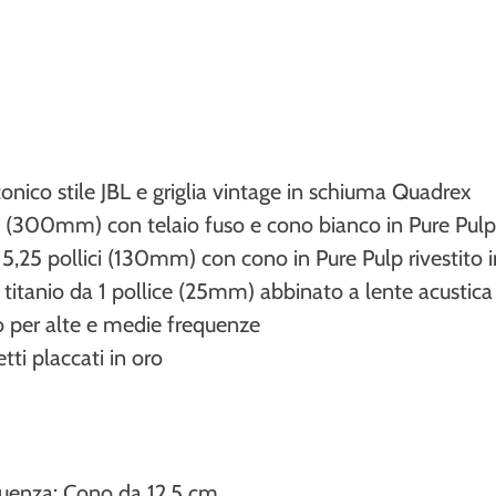
:
conico stile JBL e griglia vintage in schiuma Quadrex
i (300mm) con telaio fuso e cono bianco in Pure Pulp
5,25 pollici (130mm) con cono in Pure Pulp rivestito 
 titanio da 1 pollice (25mm) abbinato a lente acustic
lo per alte e medie frequenze
ti placcati in oro
quenza: Cono da 12,5 cm