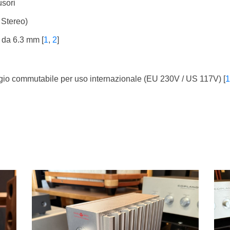
usori
 Stereo)
ie da 6.3 mm
[
1
,
2
]
gio commutabile per uso internazionale (EU 230V / US 117V)
[