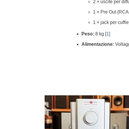
2 × uscite per diff
1 × Pre Out (RCA
1 × jack per cuff
Peso:
8 kg
[
1
]
Alimentazione:
Voltag