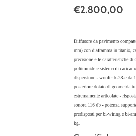
€2.800,00
Diffusore da pavimento compatto a
mm) con diaframma in titanio, ca
precisione e le caratteristiche 
poliimmide e sistema di caricame
dispersione - woofer k-28-e da 
posteriore dotato di geometria tr
estremamente articolate - rispos
sonora 116 db - potenza supporta
predisposti per bi-wiring e bi-a
kg.