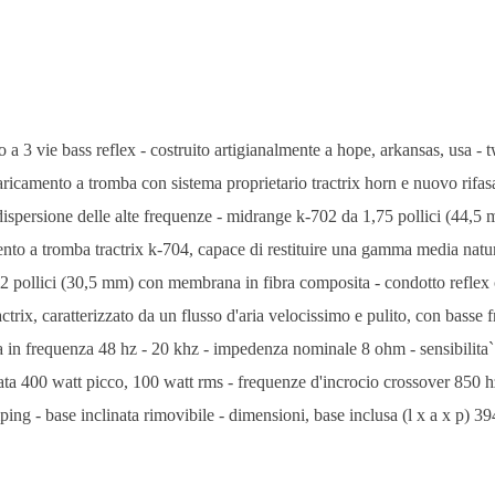
 3 vie bass reflex - costruito artigianalmente a hope, arkansas, usa - t
ricamento a tromba con sistema proprietario tractrix horn e nuovo rifasa
di dispersione delle alte frequenze - midrange k-702 da 1,75 pollici (44,
nto a tromba tractrix k-704, capace di restituire una gamma media natur
12 pollici (30,5 mm) con membrana in fibra composita - condotto reflex
actrix, caratterizzato da un flusso d'aria velocissimo e pulito, con basse
ta in frequenza 48 hz - 20 khz - impedenza nominale 8 ohm - sensibilita
ta 400 watt picco, 100 watt rms - frequenze d'incrocio crossover 850 hz
mping - base inclinata rimovibile - dimensioni, base inclusa (l x a x p)