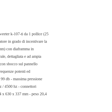
weeter k-107-ti da 1 pollice (25
tore in grado di incentivare la
5 mm) con diaframma in
ale, dettagliata e ad ampia
 con sbocco sul pannello
 frequenze potenti ed
` 99 db - massima pressione
 / 4500 hz - connettori
 394 x 630 x 337 mm - peso 20,4