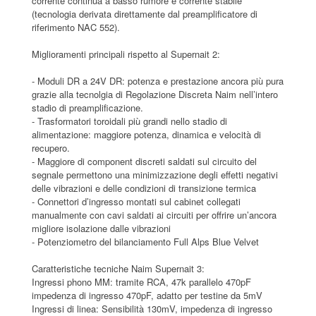
corrente continua a basso rumore e corrente stabile
(tecnologia derivata direttamente dal preamplificatore di
riferimento NAC 552).
Miglioramenti principali rispetto al Supernait 2:
- Moduli DR a 24V DR: potenza e prestazione ancora più pura
grazie alla tecnolgia di Regolazione Discreta Naim nell’intero
stadio di preamplificazione.
- Trasformatori toroidali più grandi nello stadio di
alimentazione: maggiore potenza, dinamica e velocità di
recupero.
- Maggiore di component discreti saldati sul circuito del
segnale permettono una minimizzazione degli effetti negativi
delle vibrazioni e delle condizioni di transizione termica
- Connettori d’ingresso montati sul cabinet collegati
manualmente con cavi saldati ai circuiti per offrire un’ancora
migliore isolazione dalle vibrazioni
- Potenziometro del bilanciamento Full Alps Blue Velvet
Caratteristiche tecniche Naim Supernait 3:
Ingressi phono MM: tramite RCA, 47k parallelo 470pF
impedenza di ingresso 470pF, adatto per testine da 5mV
Ingressi di linea: Sensibilità 130mV, impedenza di ingresso