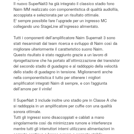
Il nuovo SuperNait3 ha già integrato il classico stadio fono
Naim MM realizzato con componentistica di qualità audiofila,
accoppiata e selezionata per un risultato ottimale.
E' sempre possibile fare l’upgrade per un ingresso MC
collegando uno StageLine all’ingresso alimentato.
Tutti i componenti dell’amplificatore Naim Supernait 3 sono
stati riesaminati dal team ricerca e sviluppo di Naim così da
migliorare ulteriormente il caratteristico suono Naim.
Questo risultato è stato raggiunto grazie a un lavoro di
riprogettazione che ha portato all’ottimizzazione dei transistor
del secondo stadio di guadagno e al raddoppio della velocità
dello stadio di guadagno in tensione. Miglioramenti anche
nella componentistica il tutto per ottenere i migliori
amplificatori integrati Naim di sempre, e con l'aggiunta
dell’amore per il vinile!
Il SuperNait 3 include inoltre uno stadio pre in Classe A che
si raddoppia in un amplificatore per cuffie con una qualità
sonora ottimale.
Tutti gli ingressi sono disaccoppiati e cablati a mano
singolarmente così da minimizzare rumore e interferenze
mentre tutti gli interruttori interni utilizzano alimentazioni in